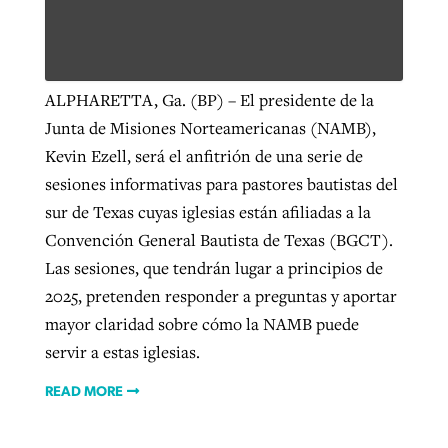
West Virginia church works to reclaim
Report shows growing challenges for
its community
ALPHARETTA, Ga. (BP) – El presidente de la
religious freedom around the world
Post-COVID Perspective: Religious
Junta de Misiones Norteamericanas (NAMB),
liberty affirmed by courts during
By
Karen L. Willoughby
, posted
August 5, 2026
Kevin Ezell, será el anfitrión de una serie de
By
Faith Pratt/Baptist Standard
, posted
August 5, 2026
pandemic
Nolan’s ‘The Odyssey’ misses in key
sesiones informativas para pastores bautistas del
READ MORE
areas, says Southeastern professor
READ MORE
sur de Texas cuyas iglesias están afiliadas a la
By
Tom Strode
, posted
April 12, 2023
Convención General Bautista de Texas (BGCT).
By
Scott Barkley
, posted
July 31, 2026
READ MORE
Las sesiones, que tendrán lugar a principios de
READ MORE
2025, pretenden responder a preguntas y aportar
mayor claridad sobre cómo la NAMB puede
servir a estas iglesias.
READ MORE
CP giving ahead of budget in July