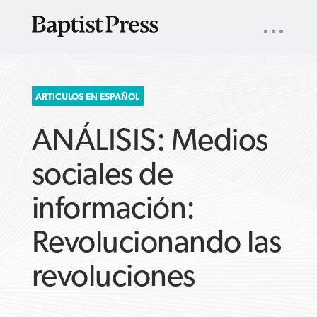
UTILITY
NAV
About
App
Comics
Español
Podcasts
Subscribe
SEARCH
ARTICULOS EN ESPAÑOL
FOR:
ANÁLISIS: Medios
sociales de
información:
VIEW MORE ARTICLES ›
VIEW MORE ARTICLES ›
VIEW MORE
VIEW MORE
Revolucionando las
ARTICLES ›
ARTICLES ›
revoluciones