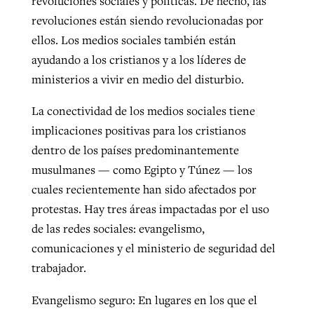
revoluciones sociales y políticas. De hecho, las
revoluciones están siendo revolucionadas por
ellos. Los medios sociales también están
GuideStone warns members about
Jewish foundation fighting to launch
ayudando a los cristianos y a los líderes de
Post-COVID Perspective: Pandemic
growing ‘Phantom Hacker’ scam
first religious charter school in nation
ministerios a vivir en medio del disturbio.
catalyzes churches to cast
Nolan’s ‘The Odyssey’ misses in key
By
Roy Hayhurst
, posted
August 6, 2026
evangelistic net with online services
areas, says Southeastern professor
By
Diana Chandler
, posted
August 6, 2026
La conectividad de los medios sociales tiene
READ MORE
implicaciones positivas para los cristianos
By
By
Tobin Perry
Scott Barkley
, posted
, posted
April 11, 2023
July 31, 2026
READ MORE
dentro de los países predominantemente
READ MORE
READ MORE
musulmanes — como Egipto y Túnez — los
cuales recientemente han sido afectados por
protestas. Hay tres áreas impactadas por el uso
de las redes sociales: evangelismo,
comunicaciones y el ministerio de seguridad del
trabajador.
Evangelismo seguro: En lugares en los que el