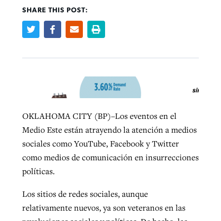
SHARE THIS POST:
Robertson-backed film looks to Peel
Northwest wildfires continue
away obstacles to redemption
generating need, response
Post-COVID Perspective: Religious
GuideStone warns members about
liberty affirmed by courts during
By
Scott Barkley
, posted
August 5, 2026
By
Scott Barkley
, posted
August 6, 2026
growing ‘Phantom Hacker’ scam
pandemic
READ MORE
READ MORE
By
Roy Hayhurst
, posted
August 6, 2026
By
Tom Strode
, posted
April 12, 2023
OKLAHOMA CITY (BP)–Los eventos en el
READ MORE
READ MORE
Medio Este están atrayendo la atención a medios
sociales como YouTube, Facebook y Twitter
como medios de comunicación en insurrecciones
políticas.
Los sitios de redes sociales, aunque
relativamente nuevos, ya son veteranos en las