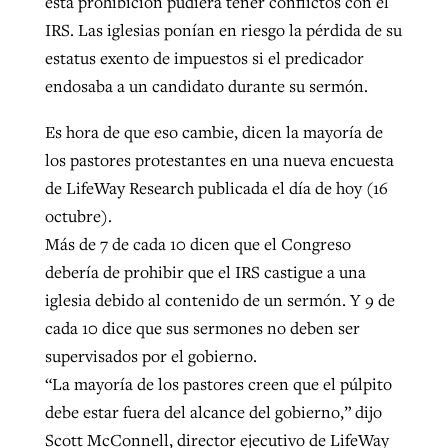
esta prohibición pudiera tener conflictos con el
IRS. Las iglesias ponían en riesgo la pérdida de su
By
BP Staff
, posted
August 5, 2026
At IMB ‘the Lord is using women,’ but
estatus exento de impuestos si el predicador
more men needed
READ MORE
endosaba a un candidato durante su sermón.
Post-COVID Perspective: Pandemic
‘Sharing Christ at the Cup’ sees 150
By
David Roach
, posted
August 4, 2026
catalyzes churches to cast
Texas churches share Christ, more
Es hora de que eso cambie, dicen la mayoría de
evangelistic net with online services
READ MORE
than 500 decisions
los pastores protestantes en una nueva encuesta
de LifeWay Research publicada el día de hoy (16
By
Tobin Perry
, posted
April 11, 2023
By
Jessica King
, posted
July 24, 2026
octubre).
READ MORE
READ MORE
Más de 7 de cada 10 dicen que el Congreso
debería de prohibir que el IRS castigue a una
iglesia debido al contenido de un sermón. Y 9 de
cada 10 dice que sus sermones no deben ser
supervisados por el gobierno.
“La mayoría de los pastores creen que el púlpito
debe estar fuera del alcance del gobierno,” dijo
Scott McConnell, director ejecutivo de LifeWay