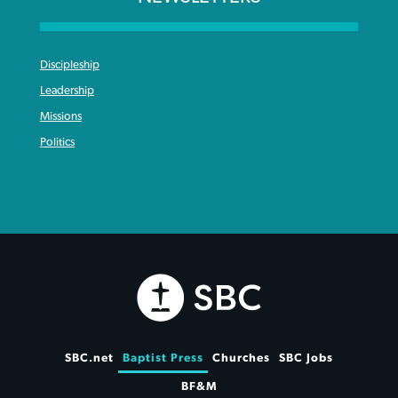
Discipleship
Leadership
Missions
Politics
SBC.net
Baptist Press
Churches
SBC Jobs
BF&M