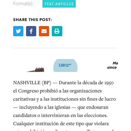
Format(s):
TEXT ARTICLES
West Virginia church works to reclaim
SHARE THIS POST:
Report shows growing challenges for
its community
religious freedom around the world
Post-COVID Perspective: Religious
liberty affirmed by courts during
By
Karen L. Willoughby
, posted
August 5, 2026
By
Faith Pratt/Baptist Standard
, posted
August 5, 2026
pandemic
Nolan’s ‘The Odyssey’ misses in key
READ MORE
areas, says Southeastern professor
READ MORE
By
Tom Strode
, posted
April 12, 2023
By
Scott Barkley
, posted
July 31, 2026
READ MORE
NASHVILLE (BP) — Durante la década de 1950
READ MORE
el Congreso prohibió a las organizaciones
caritativas y a las instituciones sin fines de lucro
— incluyendo a las iglesias — que endosaran
candidatos o intervinieran en las elecciones.
Cualquier institución de este tipo que violara
CP giving ahead of budget in July