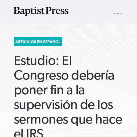
UTILITY
NAV
About
App
Comics
Español
Podcasts
Subscribe
SEARCH
ARTICULOS EN ESPAÑOL
FOR:
Estudio: El
Congreso debería
poner fin a la
VIEW MORE ARTICLES ›
VIEW MORE ARTICLES ›
VIEW MORE
VIEW MORE
supervisión de los
ARTICLES ›
ARTICLES ›
sermones que hace
el IRS