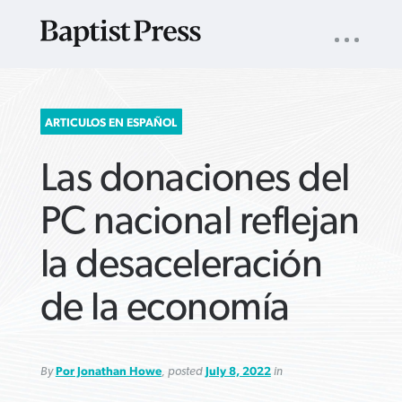
UTILITY
NAV
About
App
Comics
Español
Podcasts
Subscribe
SEARCH
ARTICULOS EN ESPAÑOL
FOR:
Las donaciones del
PC nacional reflejan
la desaceleración
VIEW MORE ARTICLES ›
VIEW MORE ARTICLES ›
VIEW MORE
VIEW MORE
de la economía
ARTICLES ›
ARTICLES ›
By
Por Jonathan Howe
, posted
July 8, 2022
in