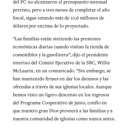
del PC no alcanzaron el presupuesto mensual
By
BP Staff
, posted
August 5, 2026
At IMB ‘the Lord is using women,’ but
previsto, pero a tres meses de completar el año
more men needed
fiscal, sigue estando más de 10,6 millones de
READ MORE
dólares por encima de lo proyectado.
Post-COVID Perspective: Pandemic
‘Sharing Christ at the Cup’ sees 150
By
David Roach
, posted
August 4, 2026
catalyzes churches to cast
Texas churches share Christ, more
“Las familias están sintiendo las presiones
evangelistic net with online services
READ MORE
than 500 decisions
económicas diarias cuando visitan la tienda de
comestibles y la gasolinera”, dijo el presidente
By
Tobin Perry
, posted
April 11, 2023
By
Jessica King
, posted
July 24, 2026
interino del Comité Ejecutivo de la SBC, Willie
READ MORE
READ MORE
McLaurin, en un comunicado. “Sin embargo, se
han mantenido firmes en dar los diezmos y las
ofrendas a través de sus iglesias locales. Aunque
hemos visto un ligero descenso en los ingresos
del Programa Cooperativo de junio, confío en
que nuestro gran Dios proveerá a las familias y a
nuestra comunidad de iglesias como nunca antes.