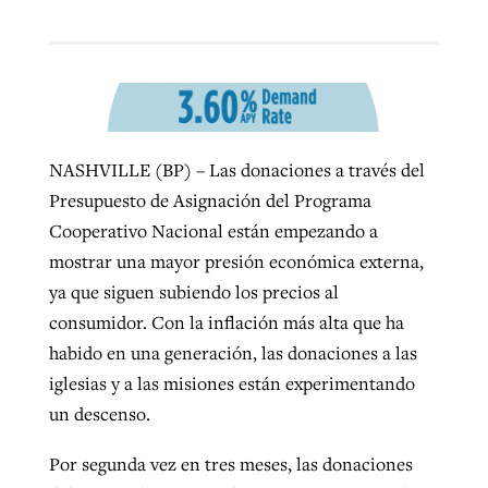
West Virginia church works to reclaim
Report shows growing challenges for
its community
religious freedom around the world
Post-COVID Perspective: Religious
liberty affirmed by courts during
By
Karen L. Willoughby
, posted
August 5, 2026
NASHVILLE (BP) – Las donaciones a través del
By
Faith Pratt/Baptist Standard
, posted
August 5, 2026
pandemic
Nolan’s ‘The Odyssey’ misses in key
Presupuesto de Asignación del Programa
READ MORE
areas, says Southeastern professor
READ MORE
Cooperativo Nacional están empezando a
By
Tom Strode
, posted
April 12, 2023
mostrar una mayor presión económica externa,
By
Scott Barkley
, posted
July 31, 2026
READ MORE
ya que siguen subiendo los precios al
READ MORE
consumidor. Con la inflación más alta que ha
habido en una generación, las donaciones a las
iglesias y a las misiones están experimentando
un descenso.
Por segunda vez en tres meses, las donaciones
CP giving ahead of budget in July