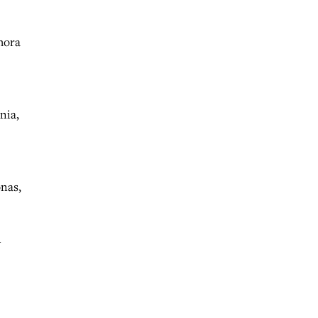
hora
nia,
onas,
l