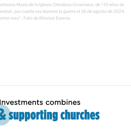
Santísima María de la Iglesia Ortodoxa Ucraniana, de 110 años de
tsk, por cuarta vez durante la guerra el 26 de agosto de 2024,
terror ruso". Foto de Mission Eurasia.