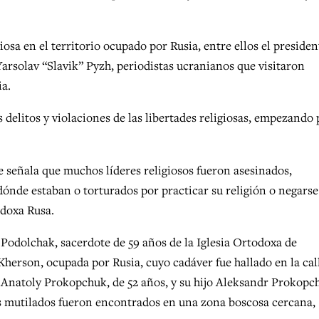
iosa en el territorio ocupado por Rusia, entre ellos el presiden
arsolav “Slavik” Pyzh, periodistas ucranianos que visitaron
ia.
litos y violaciones de las libertades religiosas, empezando 
e señala que muchos líderes religiosos fueron asesinados,
dónde estaban o torturados por practicar su religión o negarse
odoxa Rusa.
 Podolchak, sacerdote de 59 años de la Iglesia Ortodoxa de
herson, ocupada por Rusia, cuyo cadáver fue hallado en la call
l Anatoly Prokopchuk, de 52 años, y su hijo Aleksandr Prokopc
s mutilados fueron encontrados en una zona boscosa cercana,