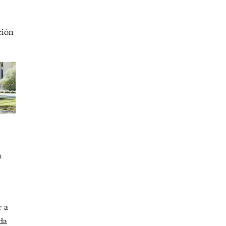
ción
n
r a
da