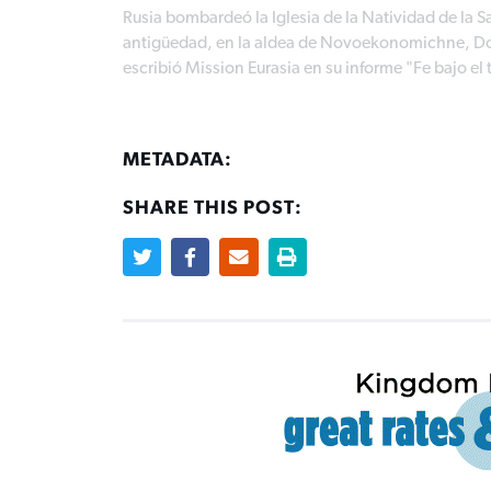
Rusia bombardeó la Iglesia de la Natividad de la 
antigüedad, en la aldea de Novoekonomichne, Done
escribió Mission Eurasia en su informe "Fe bajo el 
METADATA:
SHARE THIS POST: