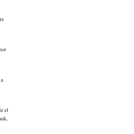
te
por
 a
e el
huk,