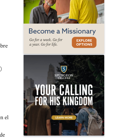
obre
)
n el
 de