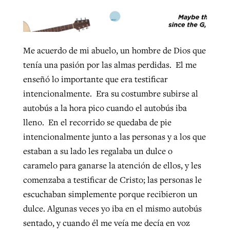
West Virginia church works to reclaim
Report shows growing challenges for
its community
Me acuerdo de mi abuelo, un hombre de Dios que
religious freedom around the world
Post-COVID Perspective: Religious
tenía una pasión por las almas perdidas. El me
liberty affirmed by courts during
By
Karen L. Willoughby
, posted
August 5, 2026
enseñó lo importante que era testificar
By
Faith Pratt/Baptist Standard
, posted
August 5, 2026
pandemic
Nolan’s ‘The Odyssey’ misses in key
intencionalmente. Era su costumbre subirse al
READ MORE
areas, says Southeastern professor
READ MORE
autobús a la hora pico cuando el autobús iba
By
Tom Strode
, posted
April 12, 2023
lleno. En el recorrido se quedaba de pie
By
Scott Barkley
, posted
July 31, 2026
READ MORE
intencionalmente junto a las personas y a los que
READ MORE
estaban a su lado les regalaba un dulce o
caramelo para ganarse la atención de ellos, y les
comenzaba a testificar de Cristo; las personas le
escuchaban simplemente porque recibieron un
dulce. Algunas veces yo iba en el mismo autobús
CP giving ahead of budget in July
sentado, y cuando él me veía me decía en voz