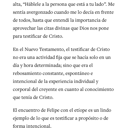
alta, “Háblele a la persona que está a tu lado
”.
Me
By
BP Staff
, posted
August 5, 2026
At IMB ‘the Lord is using women,’ but
sentía avergonzado cuando me lo decía en frente
more men needed
de todos, hasta que entendí la importancia de
READ MORE
Post-COVID Perspective: Pandemic
‘Sharing Christ at the Cup’ sees 150
aprovechar las citas divinas que Dios nos pone
By
David Roach
, posted
August 4, 2026
catalyzes churches to cast
Texas churches share Christ, more
para testificar de Cristo.
evangelistic net with online services
READ MORE
than 500 decisions
En el Nuevo Testamento, el testificar de Cristo
By
Tobin Perry
, posted
April 11, 2023
no era una actividad fija que se hacía solo en un
By
Jessica King
, posted
July 24, 2026
día y hora determinada; sino que era el
READ MORE
READ MORE
rebosamiento constante, espontáneo e
intencional de la experiencia individual y
corporal del creyente en cuanto al conocimiento
que tenía de Cristo.
El encuentro de Felipe con el etíope es un lindo
ejemplo de lo que es testificar a propósito o de
forma intencional.