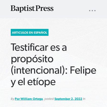
UTILITY
NAV
About
App
Comics
Español
Podcasts
Subscribe
SEARCH
ARTICULOS EN ESPAÑOL
FOR:
Testificar es a
propósito
(intencional): Felipe
VIEW MORE ARTICLES ›
VIEW MORE ARTICLES ›
VIEW MORE
VIEW MORE
y el etíope
ARTICLES ›
ARTICLES ›
By
Por William Ortega
, posted
September 2, 2022
in