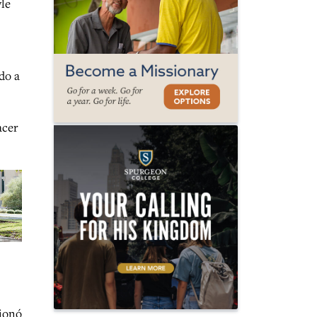
yle
do a
acer
cionó