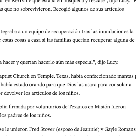
 en Kerrville que estaba en búsqueda y rescate”, dijo Lucy. “É
s que no sobrevivieron. Recogió algunos de sus artículos
tegraba a un equipo de recuperación tras las inundaciones la
r estas cosas a casa si las familias querían recuperar alguna de
a hacer y querían hacerlo aún más especial”, dijo Lucy.
 Baptist Church en Temple, Texas, había confeccionado mantas 
o había estado orando para que Dios las usara para consolar a
 devolver los artículos de los niños.
blia firmada por voluntarios de Texanos en Misión fueron
os padres de los niños.
 se le unieron Fred Stover (esposo de Jeannie) y Gayle Romans