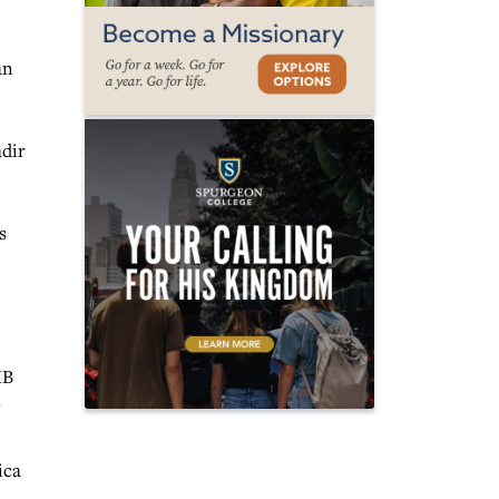
an
adir
s
MB
ica