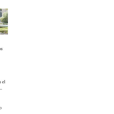
os
 el
 —
o