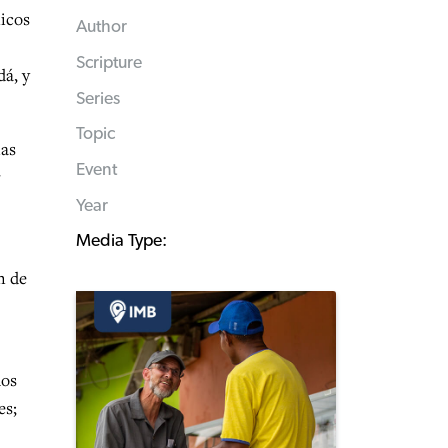
nicos
Author
Scripture
á, y
Series
Topic
las
Event
r
Year
Media Type:
n de
mos
es;