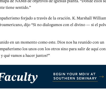
 mapa de NAMB de objetivos de iglesias planta. “Donde ellos s
e tiene sentido.”
mpañerismo forjado a través de la oración. K. Marshall William
oamericano, dijo “Si no dialogamos con el divino — si el pol
reunido en un momento como este. Dios nos ha reunido con un
ompañerismo los unos con los otros sino para salir de aquí con
 y qué vamos a hacer juntos?”