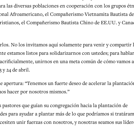
ara las diversas poblaciones en cooperación con los grupos ét
onal Afroamericano, el Compañerismo Vietnamita Bautista de
istianos, el Compañerismo Bautista Chino de EE.UU. y Canad
los. No los invitamos aquí solamente para venir y compartir 
te estamos listos para solidarizarnos con ustedes; para habla
sacrificialmente, unirnos en una meta común de cómo vamos a
 y 24 de abril.
de apertura: “Tenemos un fuerte deseo de acelerar la plantació
emos hacer por nosotros mismos.”
sus pastores que guían su congregación hacia la plantación de
edes para ayudar a plantar más de lo que podríamos si tratára
ecesiten unir fuerzas con nosotros, y nosotras seamos sus líder