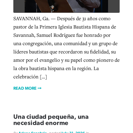
SAVANNAH, Ga. — Después de 31 años como
West Virginia church works to reclaim
Report shows growing challenges for
pastor de la Primera Iglesia Bautista Hispana de
its community
religious freedom around the world
Post-COVID Perspective: Religious
Savannah, Samuel Rodríguez fue honrado por
liberty affirmed by courts during
By
Karen L. Willoughby
, posted
August 5, 2026
una congregación, una comunidad y un grupo de
By
Faith Pratt/Baptist Standard
, posted
August 5, 2026
pandemic
Nolan’s ‘The Odyssey’ misses in key
líderes bautistas que recordaron su fidelidad, su
READ MORE
areas, says Southeastern professor
amor por el evangelio y su papel como pionero de
READ MORE
By
Tom Strode
, posted
April 12, 2023
la obra bautista hispana en la región. La
By
Scott Barkley
, posted
July 31, 2026
celebración […]
READ MORE
READ MORE
READ MORE
Una ciudad pequeña, una
necesidad enorme
CP giving ahead of budget in July