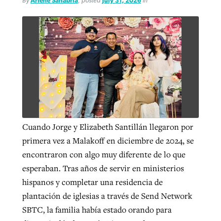
By
Arlene Sanabria
, posted
July 31, 2026
in
By
BP Staff
, posted
August 5, 2026
At IMB ‘the Lord is using women,’ but
more men needed
READ MORE
Post-COVID Perspective: Pandemic
‘Sharing Christ at the Cup’ sees 150
By
David Roach
, posted
August 4, 2026
catalyzes churches to cast
Texas churches share Christ, more
evangelistic net with online services
READ MORE
than 500 decisions
By
Tobin Perry
, posted
April 11, 2023
By
Jessica King
, posted
July 24, 2026
READ MORE
READ MORE
Cuando Jorge y Elizabeth Santillán llegaron por
primera vez a Malakoff en diciembre de 2024, se
encontraron con algo muy diferente de lo que
esperaban. Tras años de servir en ministerios
hispanos y completar una residencia de
plantación de iglesias a través de Send Network
SBTC, la familia había estado orando para