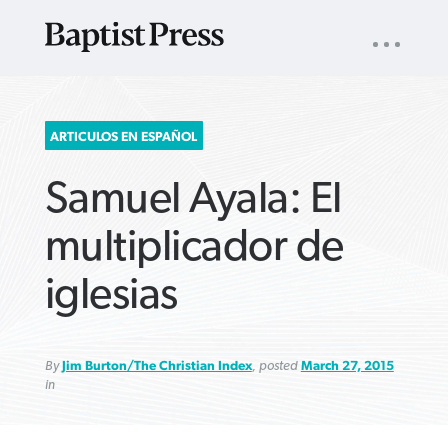
UTILITY
NAV
About
App
Comics
Español
Podcasts
Subscribe
SEARCH
ARTICULOS EN ESPAÑOL
FOR:
Samuel Ayala: El
multiplicador de
iglesias
VIEW MORE ARTICLES ›
VIEW MORE ARTICLES ›
VIEW MORE
VIEW MORE
ARTICLES ›
ARTICLES ›
By
Jim Burton/The Christian Index
, posted
March 27, 2015
in