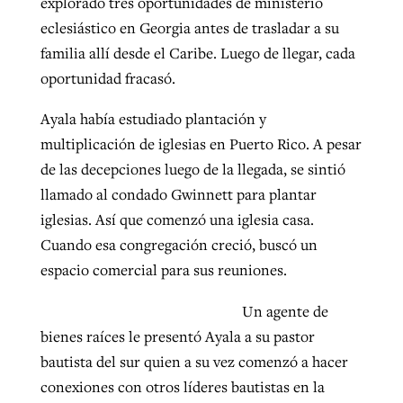
explorado tres oportunidades de ministerio
eclesiástico en Georgia antes de trasladar a su
By
BP Staff
, posted
August 5, 2026
At IMB ‘the Lord is using women,’ but
familia allí desde el Caribe. Luego de llegar, cada
more men needed
READ MORE
oportunidad fracasó.
Post-COVID Perspective: Pandemic
‘Sharing Christ at the Cup’ sees 150
By
David Roach
, posted
August 4, 2026
catalyzes churches to cast
Texas churches share Christ, more
Ayala había estudiado plantación y
evangelistic net with online services
READ MORE
than 500 decisions
multiplicación de iglesias en Puerto Rico. A pesar
de las decepciones luego de la llegada, se sintió
By
Tobin Perry
, posted
April 11, 2023
By
Jessica King
, posted
July 24, 2026
llamado al condado Gwinnett para plantar
READ MORE
READ MORE
iglesias. Así que comenzó una iglesia casa.
Cuando esa congregación creció, buscó un
espacio comercial para sus reuniones.
Un agente de
bienes raíces le presentó Ayala a su pastor
bautista del sur quien a su vez comenzó a hacer
conexiones con otros líderes bautistas en la