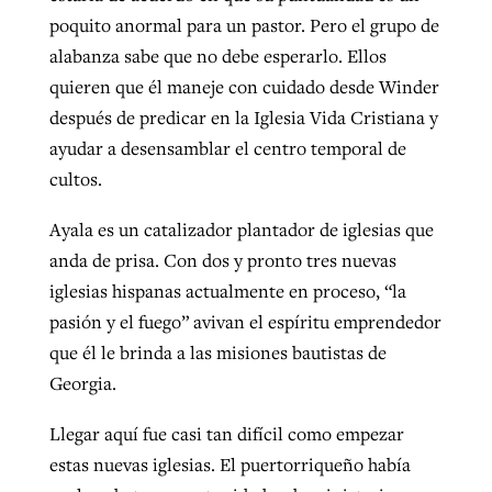
poquito anormal para un pastor. Pero el grupo de
alabanza sabe que no debe esperarlo. Ellos
West Virginia church works to reclaim
quieren que él maneje con cuidado desde Winder
Report shows growing challenges for
its community
después de predicar en la Iglesia Vida Cristiana y
religious freedom around the world
Post-COVID Perspective: Religious
ayudar a desensamblar el centro temporal de
liberty affirmed by courts during
By
Karen L. Willoughby
, posted
August 5, 2026
By
Faith Pratt/Baptist Standard
, posted
August 5, 2026
cultos.
pandemic
Nolan’s ‘The Odyssey’ misses in key
READ MORE
areas, says Southeastern professor
READ MORE
Ayala es un catalizador plantador de iglesias que
By
Tom Strode
, posted
April 12, 2023
anda de prisa. Con dos y pronto tres nuevas
By
Scott Barkley
, posted
July 31, 2026
READ MORE
iglesias hispanas actualmente en proceso, “la
READ MORE
pasión y el fuego” avivan el espíritu emprendedor
que él le brinda a las misiones bautistas de
Georgia.
Llegar aquí fue casi tan difícil como empezar
estas nuevas iglesias. El puertorriqueño había
CP giving ahead of budget in July