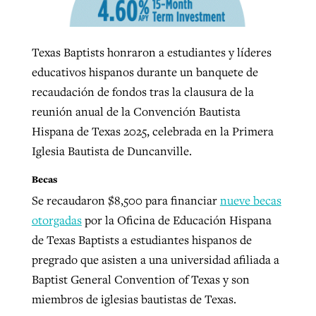
By
BP Staff
, posted
August 5, 2026
At IMB ‘the Lord is using women,’ but
more men needed
Texas Baptists honraron a estudiantes y líderes
READ MORE
Post-COVID Perspective: Pandemic
‘Sharing Christ at the Cup’ sees 150
educativos hispanos durante un banquete de
By
David Roach
, posted
August 4, 2026
catalyzes churches to cast
Texas churches share Christ, more
recaudación de fondos tras la clausura de la
evangelistic net with online services
READ MORE
than 500 decisions
reunión anual de la Convención Bautista
Hispana de Texas 2025, celebrada en la Primera
By
Tobin Perry
, posted
April 11, 2023
By
Jessica King
, posted
July 24, 2026
Iglesia Bautista de Duncanville.
READ MORE
READ MORE
Becas
Se recaudaron $8,500 para financiar
nueve becas
otorgadas
por la Oficina de Educación Hispana
de Texas Baptists a estudiantes hispanos de
pregrado que asisten a una universidad afiliada a
Baptist General Convention of Texas y son
miembros de iglesias bautistas de Texas.