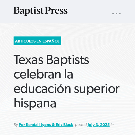
UTILITY
NAV
About
App
Comics
Español
Podcasts
Subscribe
SEARCH
ARTICULOS EN ESPAÑOL
FOR:
Texas Baptists
celebran la
educación superior
VIEW MORE ARTICLES ›
VIEW MORE ARTICLES ›
VIEW MORE
VIEW MORE
hispana
ARTICLES ›
ARTICLES ›
By
Por Kendall Lyons & Eric Black
, posted
July 3, 2025
in