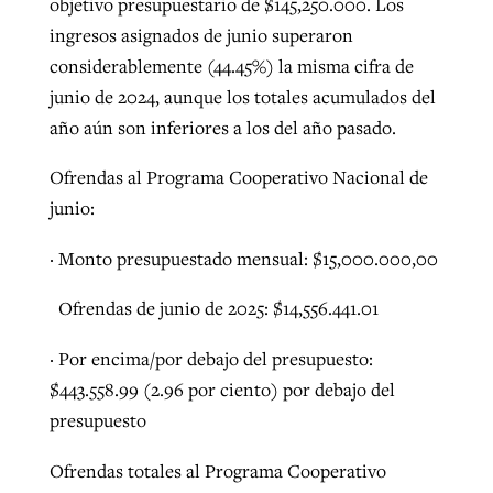
objetivo presupuestario de $145,250.000. Los
ingresos asignados de junio superaron
By
BP Staff
, posted
August 5, 2026
At IMB ‘the Lord is using women,’ but
considerablemente (44.45%) la misma cifra de
more men needed
READ MORE
junio de 2024, aunque los totales acumulados del
Post-COVID Perspective: Pandemic
‘Sharing Christ at the Cup’ sees 150
By
David Roach
, posted
August 4, 2026
año aún son inferiores a los del año pasado.
catalyzes churches to cast
Texas churches share Christ, more
evangelistic net with online services
READ MORE
than 500 decisions
Ofrendas al Programa Cooperativo Nacional de
junio:
By
Tobin Perry
, posted
April 11, 2023
By
Jessica King
, posted
July 24, 2026
· Monto presupuestado mensual: $15,000.000,00
READ MORE
READ MORE
Ofrendas de junio de 2025: $14,556.441.01
· Por encima/por debajo del presupuesto:
$443.558.99 (2.96 por ciento) por debajo del
presupuesto
Ofrendas totales al Programa Cooperativo