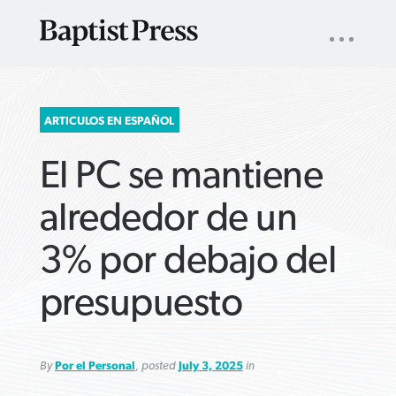
UTILITY
NAV
About
App
Comics
Español
Podcasts
Subscribe
SEARCH
ARTICULOS EN ESPAÑOL
FOR:
El PC se mantiene
alrededor de un
3% por debajo del
VIEW MORE ARTICLES ›
VIEW MORE ARTICLES ›
VIEW MORE
VIEW MORE
presupuesto
ARTICLES ›
ARTICLES ›
By
Por el Personal
, posted
July 3, 2025
in