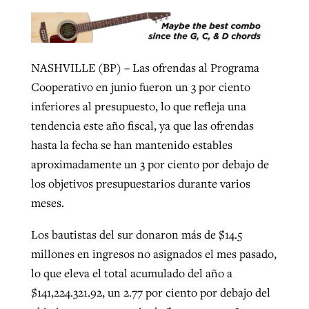
West Virginia church works to reclaim
Report shows growing challenges for
its community
NASHVILLE (BP) – Las ofrendas al Programa
religious freedom around the world
Post-COVID Perspective: Religious
Cooperativo en junio fueron un 3 por ciento
liberty affirmed by courts during
By
Karen L. Willoughby
, posted
August 5, 2026
inferiores al presupuesto, lo que refleja una
By
Faith Pratt/Baptist Standard
, posted
August 5, 2026
pandemic
Nolan’s ‘The Odyssey’ misses in key
tendencia este año fiscal, ya que las ofrendas
READ MORE
areas, says Southeastern professor
READ MORE
hasta la fecha se han mantenido estables
By
Tom Strode
, posted
April 12, 2023
aproximadamente un 3 por ciento por debajo de
By
Scott Barkley
, posted
July 31, 2026
READ MORE
los objetivos presupuestarios durante varios
READ MORE
meses.
Los bautistas del sur donaron más de $14.5
millones en ingresos no asignados el mes pasado,
lo que eleva el total acumulado del año a
$141,224.321.92, un 2.77 por ciento por debajo del
CP giving ahead of budget in July