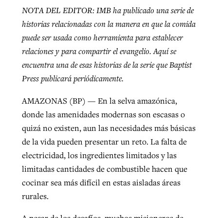
NOTA DEL EDITOR: IMB ha publicado una serie de
historias relacionadas con la manera en que la comida
GuideStone warns members about
puede ser usada como herramienta para establecer
Jewish foundation fighting to launch
Post-COVID Perspective: Pandemic
growing ‘Phantom Hacker’ scam
relaciones y para compartir el evangelio. Aquí se
first religious charter school in nation
catalyzes churches to cast
Nolan’s ‘The Odyssey’ misses in key
encuentra una de esas historias de la serie que Baptist
By
Roy Hayhurst
, posted
August 6, 2026
evangelistic net with online services
areas, says Southeastern professor
By
Diana Chandler
, posted
August 6, 2026
Press publicará periódicamente.
READ MORE
By
By
Tobin Perry
Scott Barkley
, posted
, posted
April 11, 2023
July 31, 2026
READ MORE
AMAZONAS (BP) — En la selva amazónica,
donde las amenidades modernas son escasas o
READ MORE
READ MORE
quizá no existen, aun las necesidades más básicas
de la vida pueden presentar un reto. La falta de
electricidad, los ingredientes limitados y las
limitadas cantidades de combustible hacen que
cocinar sea más difícil en estas aisladas áreas
rurales.