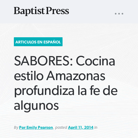
UTILITY
NAV
About
App
Comics
Español
Podcasts
Subscribe
SEARCH
ARTICULOS EN ESPAÑOL
FOR:
SABORES: Cocina
estilo Amazonas
profundiza la fe de
VIEW MORE ARTICLES ›
VIEW MORE ARTICLES ›
VIEW MORE
VIEW MORE
algunos
ARTICLES ›
ARTICLES ›
By
Por Emily Pearson
, posted
April 11, 2014
in