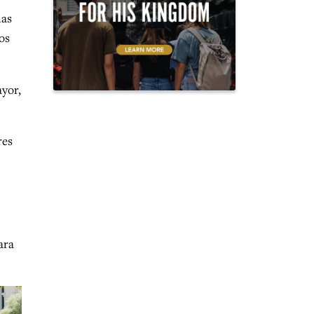
las
os
ayor,
res
ara