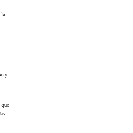
 la
so y
a que
s».