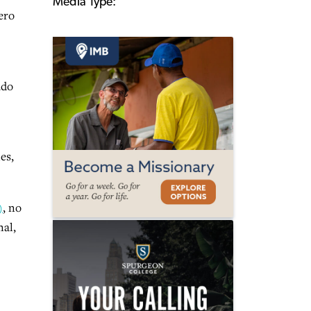
Media Type:
ero
ado
es,
)
, no
nal,