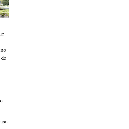
ue
ino
 de
ho
caso