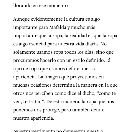
llorando en ese momento
By
BP Staff
, posted
August 5, 2026
At IMB ‘the Lord is using women,’ but
more men needed
Aunque evidentemente la cultura es algo
READ MORE
Post-COVID Perspective: Pandemic
importante para Mafalda y mucho más
‘Sharing Christ at the Cup’ sees 150
By
David Roach
, posted
August 4, 2026
catalyzes churches to cast
importante que la ropa, la realidad es que la ropa
Texas churches share Christ, more
evangelistic net with online services
es algo esencial para nuestra vida diaria. No
READ MORE
than 500 decisions
solamente usamos ropa todos los días, sino que
By
Tobin Perry
, posted
April 11, 2023
By
Jessica King
, posted
July 24, 2026
procuramos hacerlo con un estilo definido. El
tipo de ropa que usamos define nuestra
READ MORE
READ MORE
apariencia. La imagen que proyectamos en
muchas ocasiones determina la manera en la que
otros nos perciben como dice el dicho, “como te
ven, te tratan”. De esta manera, la ropa que nos
ponemos nos protege, pero también define
nuestra apariencia.
Nuestra vestimenta no demuestra nuestro