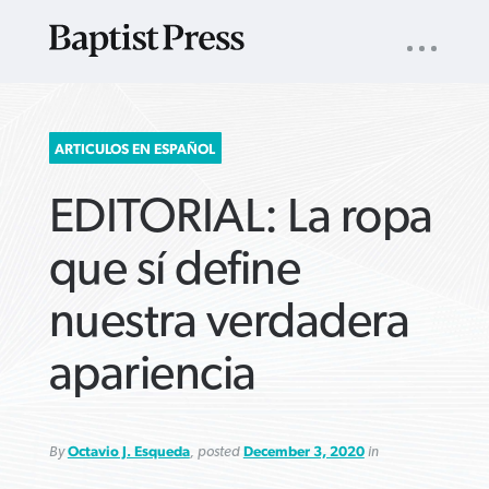
UTILITY
NAV
About
App
Comics
Español
Podcasts
Subscribe
SEARCH
ARTICULOS EN ESPAÑOL
FOR:
EDITORIAL: La ropa
que sí define
nuestra verdadera
VIEW MORE ARTICLES ›
VIEW MORE ARTICLES ›
VIEW MORE
VIEW MORE
apariencia
ARTICLES ›
ARTICLES ›
By
Octavio J. Esqueda
, posted
December 3, 2020
in