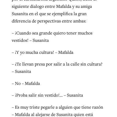
siguiente dialogo entre Mafalda y su amiga
Susanita en el que se ejemplifica la gran
West Virginia church works to reclaim
diferencia de perspectivas entre ambas:
Report shows growing challenges for
its community
religious freedom around the world
Post-COVID Perspective: Religious
– ¡Cuando sea grande quiero tener muchos
liberty affirmed by courts during
By
Karen L. Willoughby
, posted
August 5, 2026
vestidos! – Susanita
By
Faith Pratt/Baptist Standard
, posted
August 5, 2026
pandemic
Nolan’s ‘The Odyssey’ misses in key
READ MORE
– ¡Y yo mucha cultura! – Mafalda
areas, says Southeastern professor
READ MORE
By
Tom Strode
, posted
April 12, 2023
– ¿Te llevan presa por salir a la calle sin cultura?
By
Scott Barkley
, posted
July 31, 2026
READ MORE
– Susanita
READ MORE
– No – Mafalda
– ¡Proba salir sin vestido!… – Susanita
– Es muy triste pegarle a alguien que tiene razón
CP giving ahead of budget in July
– Mafalda al alejarse de Susanita quien está